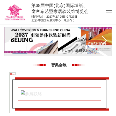
第38届中国(北京)国际墙纸、
窗帘布艺暨家居软装饰博览会
时间/地点：2027年2月25日-2月27日
北京·中国国际展览中心（顺义馆 ）
网站首页
展商服务
观众服务
展位图纸
智奥会展
资料下载
展位申请
集团展会
参展联络