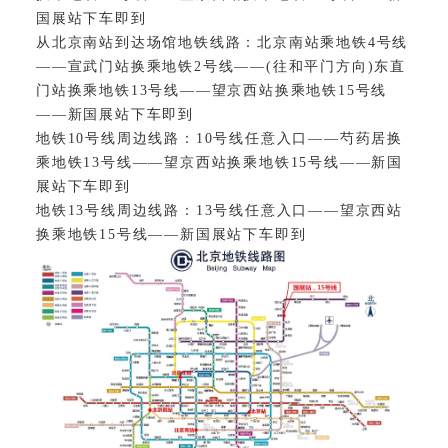
国展站下车即到
从北京南站到达场馆地铁线路：北京南站乘地铁4号线
——宣武门站换乘地铁2号线——(往和平门方向)东直
门站换乘地铁13号线——望京西站换乘地铁15号线
——新国展站下车即到
地铁10号线周边线路：10号线任意入口——芍药居换
乘地铁13号线——望京西站换乘地铁15号线——新国
展站下车即到
地铁13号线周边线路：13号线任意入口——望京西站
换乘地铁15号线——新国展站下车即到