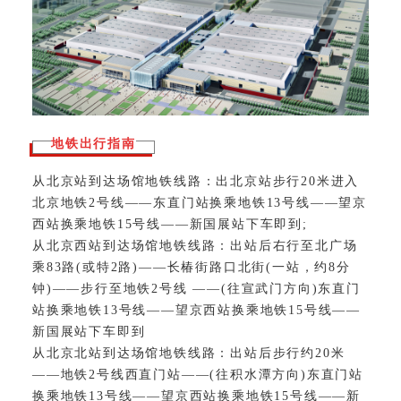
地铁出行指南
从北京站到达场馆地铁线路：出北京站步行20米进入
北京地铁2号线——东直门站换乘地铁13号线——望京
西站换乘地铁15号线——新国展站下车即到;
从北京西站到达场馆地铁线路：出站后右行至北广场
乘83路(或特2路)——长椿街路口北街(一站，约8分
钟)——步行至地铁2号线 ——(往宣武门方向)东直门
站换乘地铁13号线——望京西站换乘地铁15号线——
新国展站下车即到
从北京北站到达场馆地铁线路：出站后步行约20米
——地铁2号线西直门站——(往积水潭方向)东直门站
换乘地铁13号线——望京西站换乘地铁15号线——新