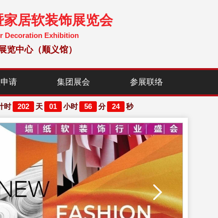
暨家居软装饰展览会
r Decoration Exhibition
国国际展览中心（顺义馆）
位申请
集团展会
参展联络
202
01
56
22
计时
天
小时
分
秒