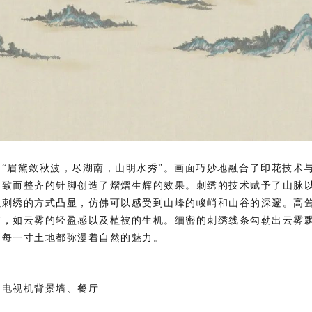
，
“
眉黛敛秋波，尽湖南，山明水秀
”
。画面巧妙地融合了印花技术
细致而整齐的针脚创造了熠熠生辉的效果。刺绣的技术赋予了山脉
以刺绣的方式凸显，仿佛可以感受到山峰的峻峭和山谷的深邃。高
节，如云雾的轻盈感以及植被的生机。细密的刺绣线条勾勒出云雾
，每一寸土地都弥漫着自然的魅力。
、电视机背景墙、餐厅