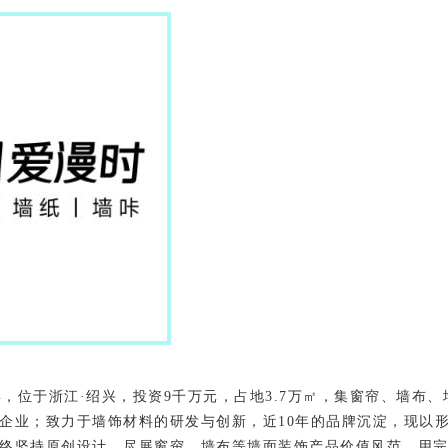
2年，位于浙江·绍兴，投资9千万元，占地3.7万㎡，集窗帘、墙
企业；致力于墙饰材料的研发与创新，近10年的品牌沉淀，现以形
终坚持原创设计，尽展窗帘、墙布等墙面装饰产品价值风范，用