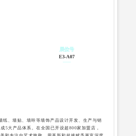
展位号
E3-A07
布、墙纸、墙贴、墙咔等墙饰产品设计开发、生产与销
成5大产品体系。在全国已开设超800家加盟店，
完美和专注向艺术致敬，用革新和超越赋予更富深度